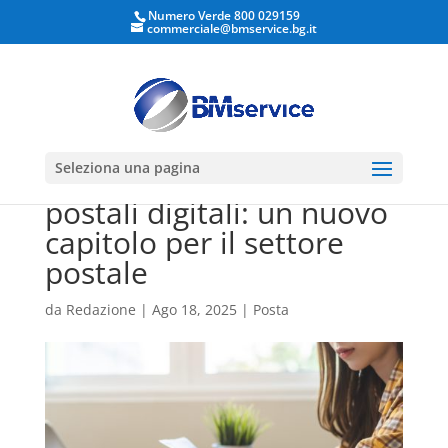
Numero Verde 800 029159
commerciale@bmservice.bg.it
Apri la barra degli strumenti
Comunicazione
Seleziona una pagina
multicanale e cassette
postali digitali: un nuovo
capitolo per il settore
postale
da
Redazione
|
Ago 18, 2025
|
Posta