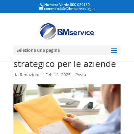
Numero Verde 800 029159
commerciale@bmservice.bg.it
Apri la barra degli strumenti
La posta commerciale
Seleziona una pagina
nell’era digitale: un asset
strategico per le aziende
da
Redazione
|
Feb 12, 2025
|
Posta