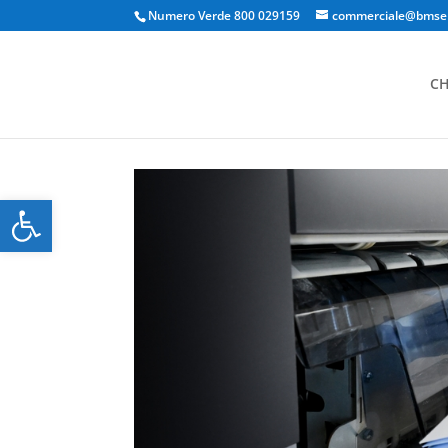
Numero Verde 800 029159
commerciale@bmserv
CH
Apri la barra degli strumenti