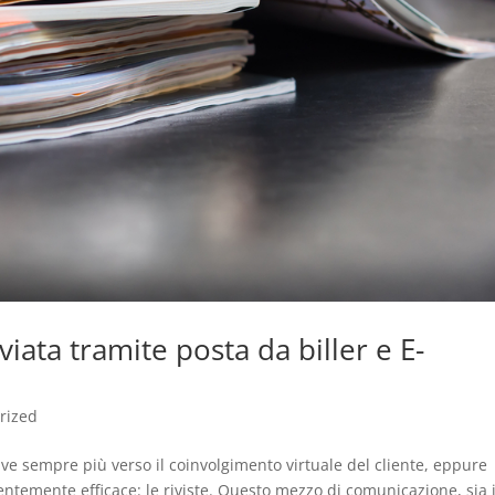
nviata tramite posta da biller e E-
rized
ve sempre più verso il coinvolgimento virtuale del cliente, eppure
emente efficace: le riviste. Questo mezzo di comunicazione, sia 