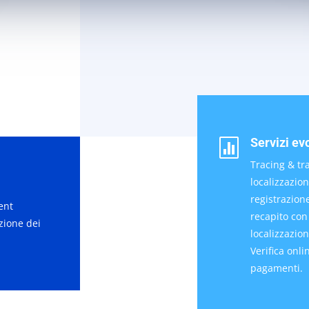
Servizi evo

Tracing & tr
localizzazio
registrazion
ent
recapito con
zione dei
localizzazion
Verifica onli
pagamenti.