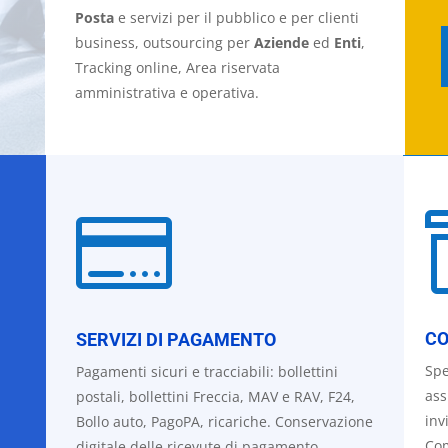
Posta
e servizi per il pubblico e per clienti
business, outsourcing per
Aziende
ed
Enti
,
Tracking online, Area riservata
amministrativa e operativa.

CO
SERVIZI DI PAGAMENTO
Spe
Pagamenti sicuri e tracciabili: bollettini
ass
postali, bollettini Freccia, MAV e RAV, F24,
inv
Bollo auto, PagoPA, ricariche.
Conservazione
Com
digitale delle ricevute di pagamento.