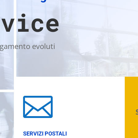
rvice
pagamento evoluti

SERVIZI POSTALI