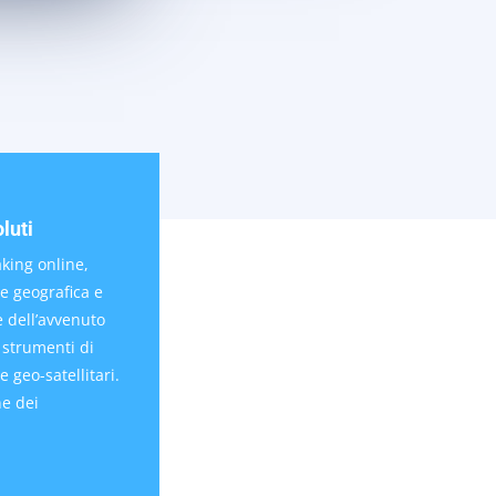
luti
aking online,
ne geografica e
e dell’avvenuto
 strumenti di
e geo-satellitari.
ne dei