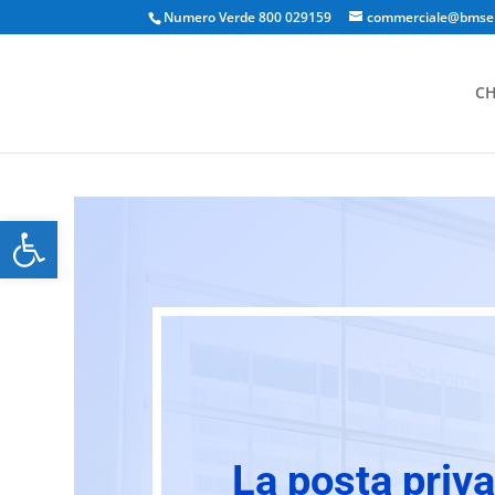
Numero Verde 800 029159
commerciale@bmserv
CH
Apri la barra degli strumenti
La posta priv