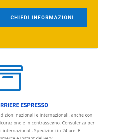
CHIEDI INFORMAZIONI

RRIERE ESPRESSO
dizioni nazionali e internazionali, anche con
icurazione e in contrassegno. Consulenza per
ii internazionali, Spedizioni in 24 ore. E-
merce e Instant delivery