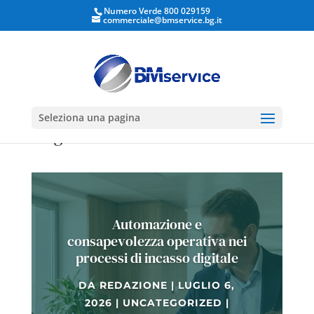
Numero Verde 800 029159
commerciale@bmservice.bg.it
Apri la barra degli strumenti
Seleziona una pagina
Blog
Automazione e
consapevolezza operativa nei
processi di incasso digitale
DA
REDAZIONE
|
LUGLIO 6,
2026
|
UNCATEGORIZED
|