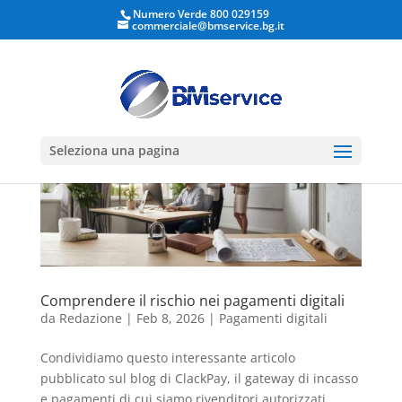
Numero Verde 800 029159
commerciale@bmservice.bg.it
Apri la barra degli strumenti
Seleziona una pagina
Comprendere il rischio nei pagamenti digitali
da
Redazione
|
Feb 8, 2026
|
Pagamenti digitali
Condividiamo questo interessante articolo
pubblicato sul blog di ClackPay, il gateway di incasso
e pagamenti di cui siamo rivenditori autorizzati.